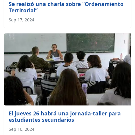
Se realizó una charla sobre “Ordenamiento
Territorial”
Sep 17, 2024
El jueves 26 habrá una jornada-taller para
estudiantes secundarios
Sep 16, 2024