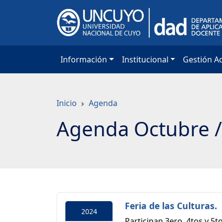
Saltar
a
contenido
principal
Información
Institucional
Gestión A
Inicio
Agenda
Agenda Octubre /
Feria de las Culturas.
2024
Participan 3ero, 4tos y 5t