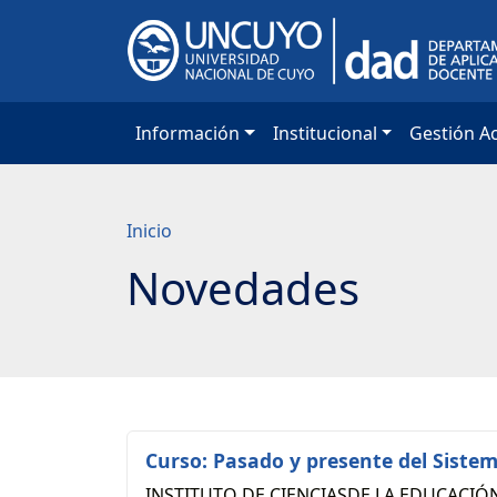
Saltar
a
contenido
principal
Información
Institucional
Gestión A
Inicio
Novedades
Curso: Pasado y presente del Siste
INSTITUTO DE CIENCIASDE LA EDUCACI