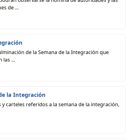
 podrán observarse la nómina de autoridades y las
es de ...
egración
culminación de la Semana de la Integración que
las ...
e la Integración
y carteles referidos a la semana de la integración,