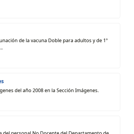
acunación de la vacuna Doble para adultos y de 1º
..
es
genes del año 2008 en la Sección Imágenes.
rte del personal No Docente del Departamento de